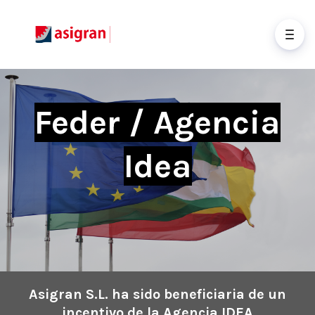
Feder / Agencia
Idea
Asigran S.L. ha sido beneficiaria de un
incentivo de la Agencia IDEA